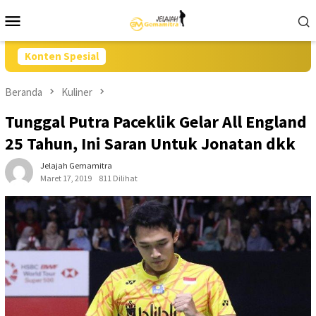
Loncat
Menu
ke
Mobile
konten
Konten Spesial
Beranda
Kuliner
Tunggal Putra Paceklik Gelar All England
25 Tahun, Ini Saran Untuk Jonatan dkk
Jelajah Gemamitra
Maret 17, 2019
811 Dilihat