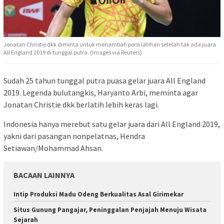
Jonatan Christie dkk diminta untuk menambah porsi latihan setelah tak ada juara
All England 2019 di tunggal putra. (Images via Reuters)
Sudah 25 tahun tunggal putra puasa gelar juara All England
2019. Legenda bulutangkis, Haryanto Arbi, meminta agar
Jonatan Christie dkk berlatih lebih keras lagi.
Indonesia hanya merebut satu gelar juara dari All England 2019,
yakni dari pasangan nonpelatnas, Hendra
Setiawan/Mohammad Ahsan.
BACAAN LAINNYA
Intip Produksi Madu Odeng Berkualitas Asal Girimekar
Situs Gunung Pangajar, Peninggalan Penjajah Menuju Wisata
Sejarah