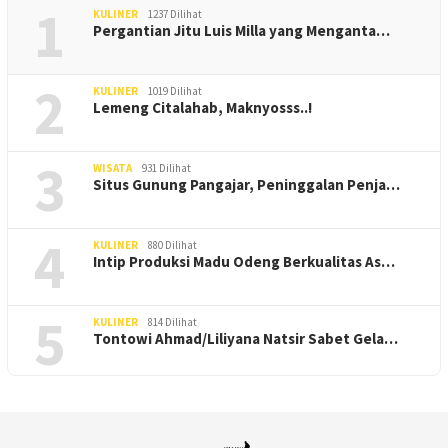
1
KULINER
1237 Dilihat
Pergantian Jitu Luis Milla yang Menganta…
2
KULINER
1019 Dilihat
Lemeng Citalahab, Maknyosss..!
3
WISATA
931 Dilihat
Situs Gunung Pangajar, Peninggalan Penja…
4
KULINER
880 Dilihat
Intip Produksi Madu Odeng Berkualitas As…
5
KULINER
814 Dilihat
Tontowi Ahmad/Liliyana Natsir Sabet Gela…